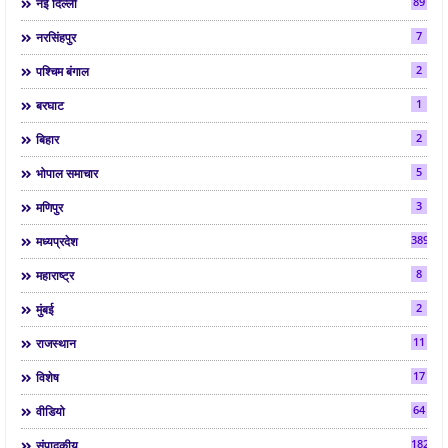
89
नई दिल्ली
7
नरसिंहपुर
2
पश्चिम बंगाल
1
बरघाट
2
बिहार
5
भोपाल समाचार
3
मणिपुर
3892
मध्यप्रदेश
8
महाराष्ट्र
2
मुंबई
11
राजस्थान
17
विशेष
64
वीडियो
182
संपादकीय