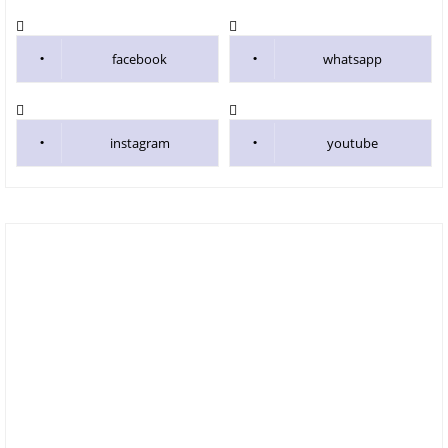
facebook
whatsapp
instagram
youtube