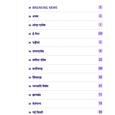
5
BREAKING NEWS
2
असम
1
आंध्र प्रदेश
2286
ई-पेपर
5
उड़ीसा
8
उत्तरप्रदेश
22
कविता संदेश
268
छत्तीसगढ़
20
छिंदवाड़ा
31
जनजाति विशेष
11
झारखंड
15
तेलंगाना
89
नई दिल्ली