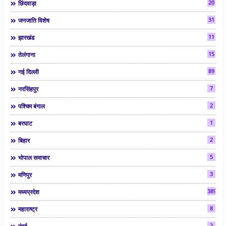
20
छिंदवाड़ा
31
जनजाति विशेष
11
झारखंड
15
तेलंगाना
89
नई दिल्ली
7
नरसिंहपुर
2
पश्चिम बंगाल
1
बरघाट
2
बिहार
5
भोपाल समाचार
3
मणिपुर
3892
मध्यप्रदेश
8
महाराष्ट्र
2