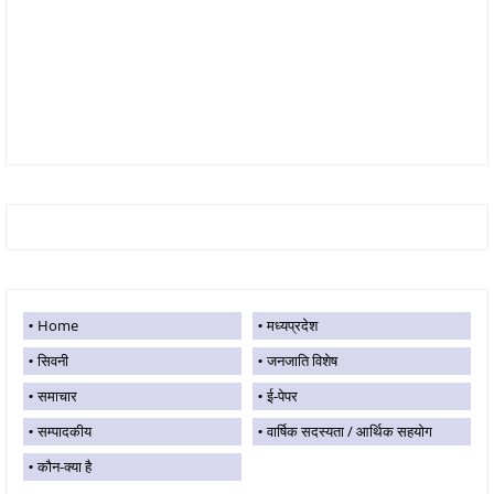
Home
मध्यप्रदेश
सिवनी
जनजाति विशेष
समाचार
ई-पेपर
सम्पादकीय
वार्षिक सदस्यता / आर्थिक सहयोग
कौन-क्या है