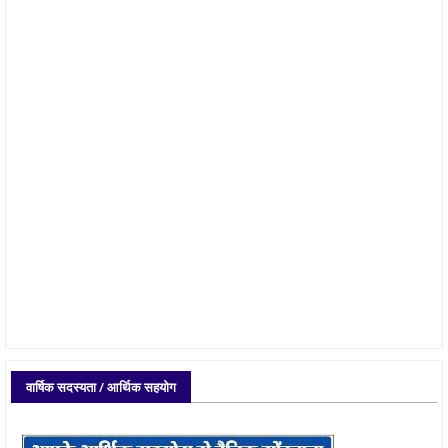
वार्षिक सदस्यता / आर्थिक सहयोग