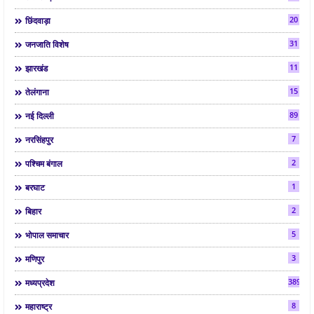
20
छिंदवाड़ा
31
जनजाति विशेष
11
झारखंड
15
तेलंगाना
89
नई दिल्ली
7
नरसिंहपुर
2
पश्चिम बंगाल
1
बरघाट
2
बिहार
5
भोपाल समाचार
3
मणिपुर
3892
मध्यप्रदेश
8
महाराष्ट्र