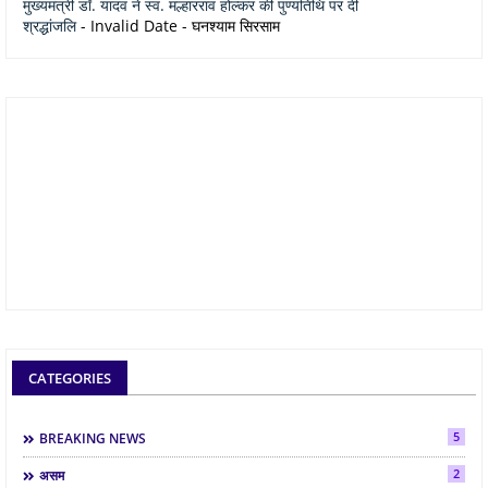
मुख्यमंत्री डॉ. यादव ने स्व. मल्हारराव होल्कर की पुण्यतिथि पर दी
श्रद्धांजलि
- Invalid Date
- घनश्याम सिरसाम
CATEGORIES
5
BREAKING NEWS
2
असम