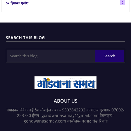
2
हिमाचल प्रदेश
SEARCH THIS BLOG
ABOUT US
संपादक- विवेक डहेरिया मोबाईल नंबर - 9303842292 कार्यालय दूरभाष- 07692-
223750 ईमेल- gondwanasamay@gmail.com वेबसाइट -
gondwanasamay.com कार्यालय- बरघाट रोड सिवनी