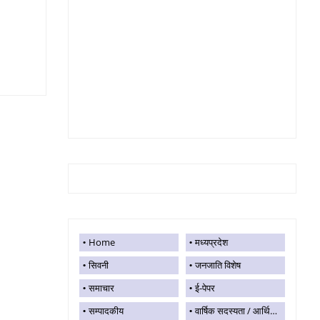
Home
मध्यप्रदेश
सिवनी
जनजाति विशेष
समाचार
ई-पेपर
सम्पादकीय
वार्षिक सदस्यता / आर्थिक सहयोग