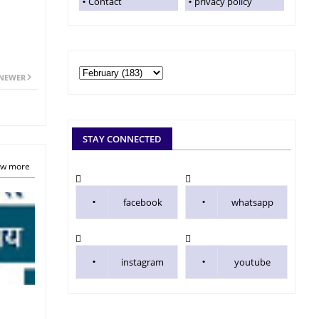
Contact
privacy policy
NEWER
STAY CONNECTED
w more
facebook
whatsapp
instagram
youtube