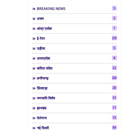
5
BREAKING NEWS
2
असम
1
आंध्र प्रदेश
2286
ई-पेपर
5
उड़ीसा
8
उत्तरप्रदेश
22
कविता संदेश
268
छत्तीसगढ़
20
छिंदवाड़ा
31
जनजाति विशेष
11
झारखंड
15
तेलंगाना
89
नई दिल्ली