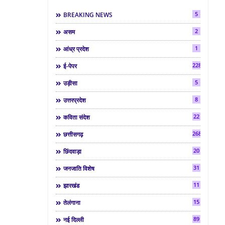
5
BREAKING NEWS
2
असम
1
आंध्र प्रदेश
2286
ई-पेपर
5
उड़ीसा
8
उत्तरप्रदेश
22
कविता संदेश
268
छत्तीसगढ़
20
छिंदवाड़ा
31
जनजाति विशेष
11
झारखंड
15
तेलंगाना
89
नई दिल्ली