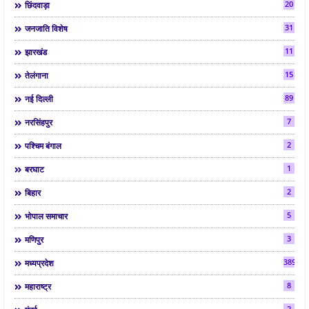
20
छिंदवाड़ा
31
जनजाति विशेष
11
झारखंड
15
तेलंगाना
89
नई दिल्ली
7
नरसिंहपुर
2
पश्चिम बंगाल
1
बरघाट
2
बिहार
5
भोपाल समाचार
3
मणिपुर
3892
मध्यप्रदेश
8
महाराष्ट्र
2