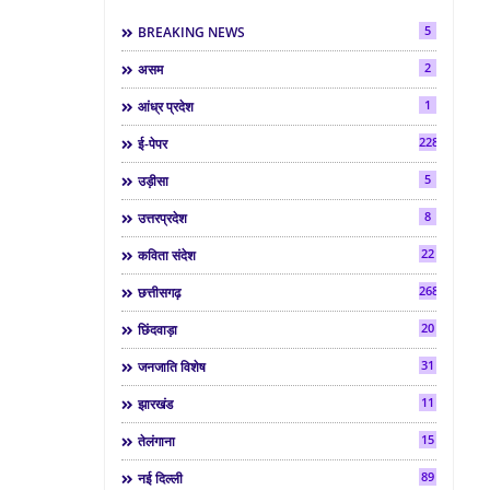
5
BREAKING NEWS
2
असम
1
आंध्र प्रदेश
2286
ई-पेपर
5
उड़ीसा
8
उत्तरप्रदेश
22
कविता संदेश
268
छत्तीसगढ़
20
छिंदवाड़ा
31
जनजाति विशेष
11
झारखंड
15
तेलंगाना
89
नई दिल्ली