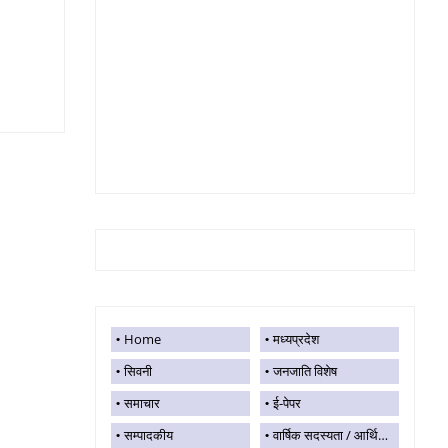
Home
मध्यप्रदेश
सिवनी
जनजाति विशेष
समाचार
ई-पेपर
सम्पादकीय
वार्षिक सदस्यता / आर्थिक सहयोग