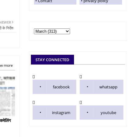
Contact
privacy policy
NEWER
के निर्देश
STAY CONNECTED
w more
facebook
whatsapp
instagram
youtube
कमेलिंग