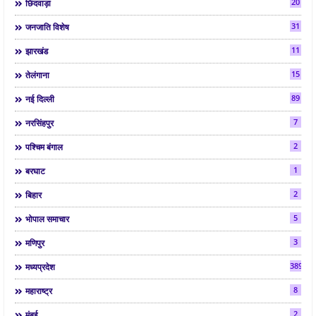
20
छिंदवाड़ा
31
जनजाति विशेष
11
झारखंड
15
तेलंगाना
89
नई दिल्ली
7
नरसिंहपुर
2
पश्चिम बंगाल
1
बरघाट
2
बिहार
5
भोपाल समाचार
3
मणिपुर
3892
मध्यप्रदेश
8
महाराष्ट्र
2
मुंबई