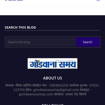
SEARCH THIS BLOG
ABOUT US
संपादक- विवेक डहेरिया मोबाईल नंबर - 9303842292 कार्यालय दूरभाष- 07692-
223750 ईमेल- gondwanasamay@gmail.com वेबसाइट -
gondwanasamay.com कार्यालय- बरघाट रोड सिवनी