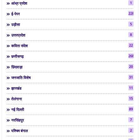
1
आंध्र प्रदेश
2286
ई-पेपर
5
उड़ीसा
8
उत्तरप्रदेश
22
कविता संदेश
268
छत्तीसगढ़
20
छिंदवाड़ा
31
जनजाति विशेष
11
झारखंड
15
तेलंगाना
89
नई दिल्ली
7
नरसिंहपुर
2
पश्चिम बंगाल