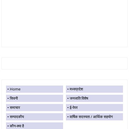
Home
मध्यप्रदेश
सिवनी
जनजाति विशेष
समाचार
ई-पेपर
सम्पादकीय
वार्षिक सदस्यता / आर्थिक सहयोग
कौन-क्या है