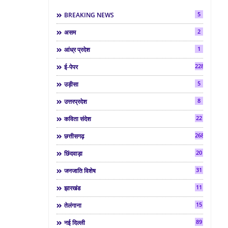
5
BREAKING NEWS
2
असम
1
आंध्र प्रदेश
2286
ई-पेपर
5
उड़ीसा
8
उत्तरप्रदेश
22
कविता संदेश
268
छत्तीसगढ़
20
छिंदवाड़ा
31
जनजाति विशेष
11
झारखंड
15
तेलंगाना
89
नई दिल्ली