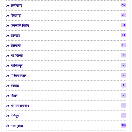
268
छत्तीसगढ़
20
छिंदवाड़ा
31
जनजाति विशेष
11
झारखंड
15
तेलंगाना
89
नई दिल्ली
7
नरसिंहपुर
2
पश्चिम बंगाल
1
बरघाट
2
बिहार
5
भोपाल समाचार
3
मणिपुर
3892
मध्यप्रदेश