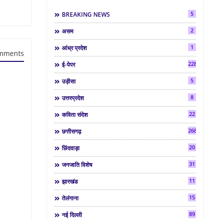
5
BREAKING NEWS
2
असम
1
आंध्र प्रदेश
mments
2286
ई-पेपर
5
उड़ीसा
8
उत्तरप्रदेश
22
कविता संदेश
268
छत्तीसगढ़
20
छिंदवाड़ा
31
जनजाति विशेष
11
झारखंड
15
तेलंगाना
89
नई दिल्ली