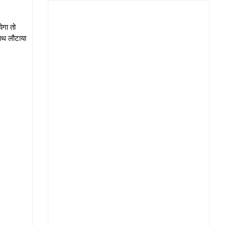
ेगा तो
हाथ लौटाया