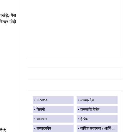
नखेड़े, गैस
न्द्र मोदी
Home
मध्यप्रदेश
सिवनी
जनजाति विशेष
समाचार
ई-पेपर
सम्पादकीय
वार्षिक सदस्यता / आर्थिक सहयोग
ी है