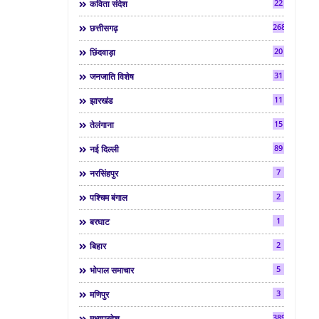
22
कविता संदेश
268
छत्तीसगढ़
20
छिंदवाड़ा
31
जनजाति विशेष
11
झारखंड
15
तेलंगाना
89
नई दिल्ली
7
नरसिंहपुर
2
पश्चिम बंगाल
1
बरघाट
2
बिहार
5
भोपाल समाचार
3
मणिपुर
3892
मध्यप्रदेश