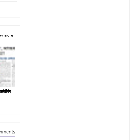
w more
कमेलिंग
mments