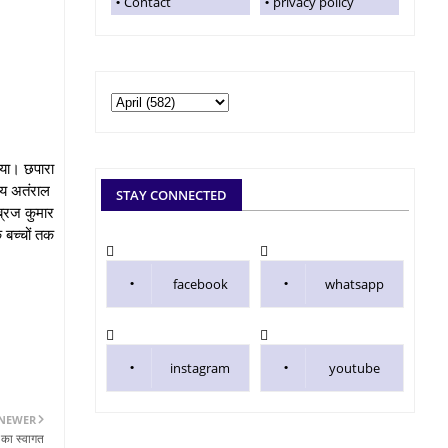
Contact
privacy policy
गया। छपारा
समय अतंराल
STAY CONNECTED
ब्रज कुमार
बच्चों तक
facebook
whatsapp
instagram
youtube
NEWER
 का स्वागत