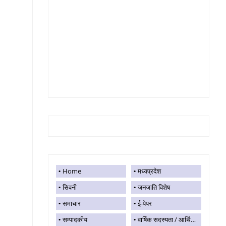
Home
मध्यप्रदेश
सिवनी
जनजाति विशेष
समाचार
ई-पेपर
सम्पादकीय
वार्षिक सदस्यता / आर्थिक सहयोग