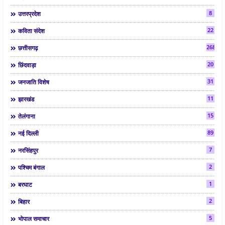
8
उत्तरप्रदेश
22
कविता संदेश
268
छत्तीसगढ़
20
छिंदवाड़ा
31
जनजाति विशेष
11
झारखंड
15
तेलंगाना
89
नई दिल्ली
7
नरसिंहपुर
2
पश्चिम बंगाल
1
बरघाट
2
बिहार
5
भोपाल समाचार