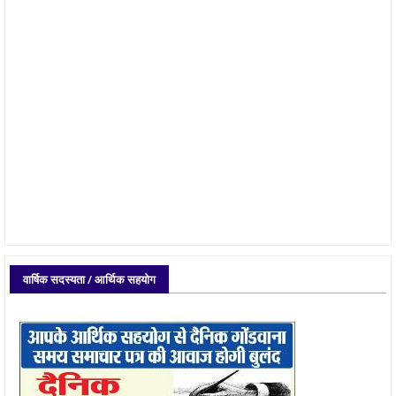
वार्षिक सदस्यता / आर्थिक सहयोग