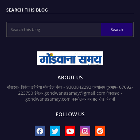
SEARCH THIS BLOG
ABOUT US
संपादक- विवेक डहेरिया मोबाईल नंबर - 9303842292 कार्यालय दूरभाष- 07692-
223750 ईमेल- gondwanasamay@gmail.com वेबसाइट -
gondwanasamay.com कार्यालय- बरघाट रोड सिवनी
FOLLOW US