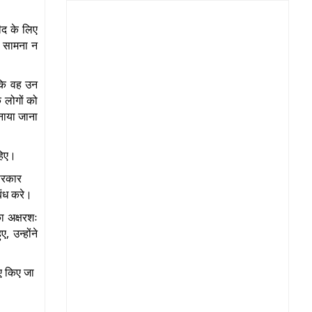
ीद के लिए
ा सामना न
 कि वह उन
ि लोगों को
बनाया जाना
हिए।
 सरकार
बंध करे।
का अक्षरशः
,
ुए
उन्होंने
ए किए जा