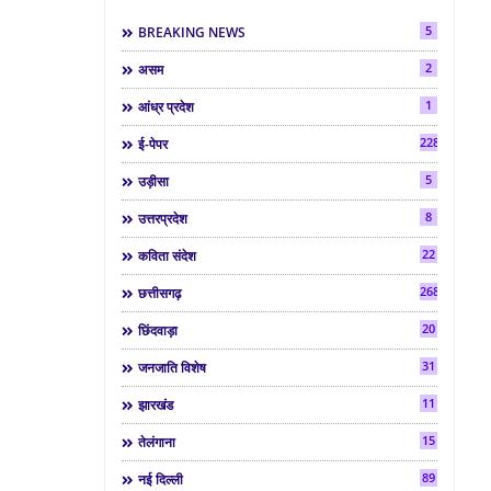
5
BREAKING NEWS
2
असम
1
आंध्र प्रदेश
2286
ई-पेपर
5
उड़ीसा
8
उत्तरप्रदेश
22
कविता संदेश
268
छत्तीसगढ़
20
छिंदवाड़ा
31
जनजाति विशेष
11
झारखंड
15
तेलंगाना
89
नई दिल्ली