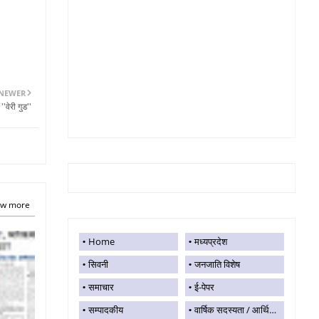
NEWER
'वेरी गुड''
w more
Home
मध्यप्रदेश
सिवनी
जनजाति विशेष
समाचार
ई-पेपर
सम्पादकीय
वार्षिक सदस्यता / आर्थिक सहयोग