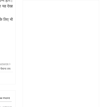
्न होंगे।
र यह देखा
के लिए भी
NEWER
 पैमाना तय
w more