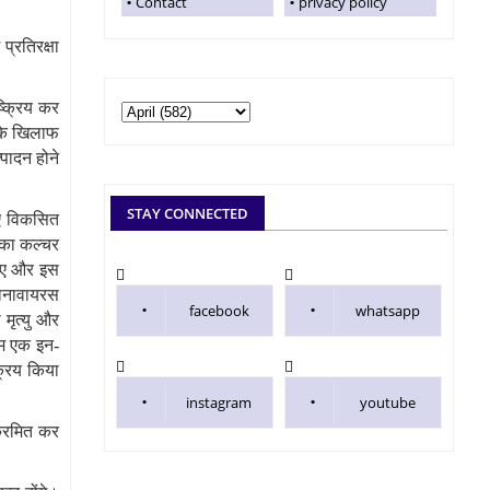
Contact
privacy policy
प्रतिरक्षा
ष्क्रिय कर
सके खिलाफ
पादन होने
STAY CONNECTED
िए विकसित
का कल्‍चर
लिए और इस
रोनावायरस
facebook
whatsapp
मृत्यु और
हम एक इन-
क्रिय किया
instagram
youtube
्रमित कर