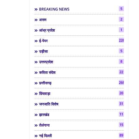
5
BREAKING NEWS
2
असम
1
आंध्र प्रदेश
2286
ई-पेपर
5
उड़ीसा
8
उत्तरप्रदेश
22
कविता संदेश
268
छत्तीसगढ़
20
छिंदवाड़ा
31
जनजाति विशेष
11
झारखंड
15
तेलंगाना
89
नई दिल्ली