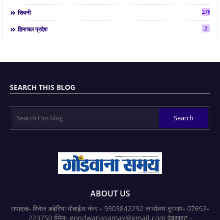
2763
सिवनी
2
हिमाचल प्रदेश
SEARCH THIS BLOG
ABOUT US
संपादक- विवेक डहेरिया मोबाईल नंबर - 9303842292 कार्यालय दूरभाष- 07692-
223750 ईमेल- gondwanasamay@gmail.com वेबसाइट -