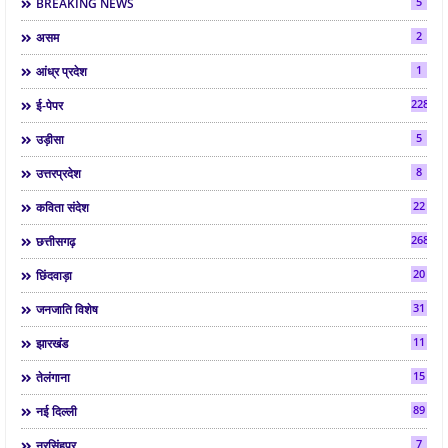
5
BREAKING NEWS
2
असम
1
आंध्र प्रदेश
2286
ई-पेपर
5
उड़ीसा
8
उत्तरप्रदेश
22
कविता संदेश
268
छत्तीसगढ़
20
छिंदवाड़ा
31
जनजाति विशेष
11
झारखंड
15
तेलंगाना
89
नई दिल्ली
7
नरसिंहपुर