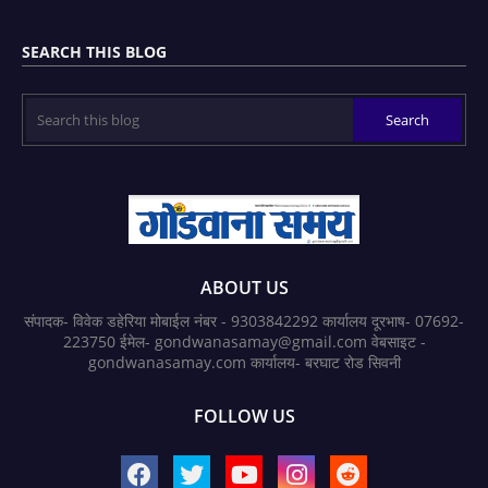
SEARCH THIS BLOG
ABOUT US
संपादक- विवेक डहेरिया मोबाईल नंबर - 9303842292 कार्यालय दूरभाष- 07692-
223750 ईमेल- gondwanasamay@gmail.com वेबसाइट -
gondwanasamay.com कार्यालय- बरघाट रोड सिवनी
FOLLOW US