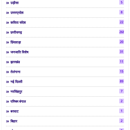
5
उड़ीसा
8
उत्तरप्रदेश
22
कविता संदेश
268
छत्तीसगढ़
20
छिंदवाड़ा
31
जनजाति विशेष
11
झारखंड
15
तेलंगाना
89
नई दिल्ली
7
नरसिंहपुर
2
पश्चिम बंगाल
1
बरघाट
2
बिहार