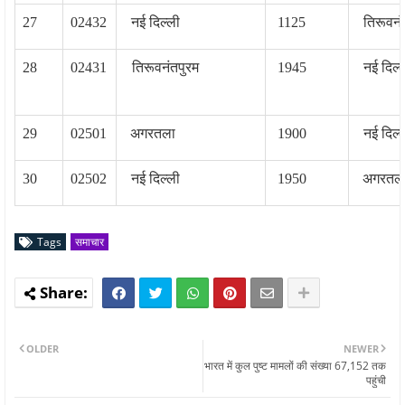
27
02432
नई दिल्‍ली
1125
तिरूवनं
28
02431
तिरूवनंतपुरम
1945
नई दिल्‍
29
02501
अगरतला
1900
नई दिल्‍
30
02502
नई दिल्‍ली
1950
अगरतल
Tags
समाचार
OLDER
NEWER
भारत में कुल पुष्ट मामलों की संख्या 67,152 तक
पहुंची