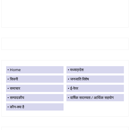
Home
मध्यप्रदेश
सिवनी
जनजाति विशेष
समाचार
ई-पेपर
सम्पादकीय
वार्षिक सदस्यता / आर्थिक सहयोग
कौन-क्या है