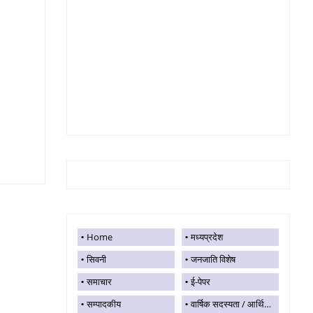
Home
मध्यप्रदेश
सिवनी
जनजाति विशेष
समाचार
ई-पेपर
सम्पादकीय
वार्षिक सदस्यता / आर्थिक सहयोग