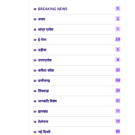
5
BREAKING NEWS
2
असम
1
आंध्र प्रदेश
2286
ई-पेपर
5
उड़ीसा
8
उत्तरप्रदेश
22
कविता संदेश
268
छत्तीसगढ़
20
छिंदवाड़ा
31
जनजाति विशेष
11
झारखंड
15
तेलंगाना
89
नई दिल्ली