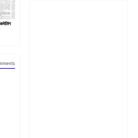
कमेलिंग
mments