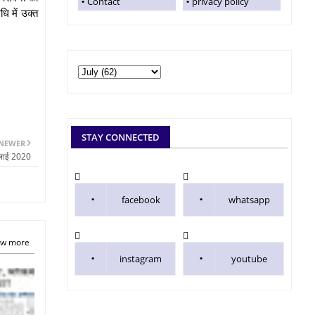
Contact
privacy policy
ि में उक्त
STAY CONNECTED
NEWER
ुलाई 2020
facebook
whatsapp
w more
instagram
youtube