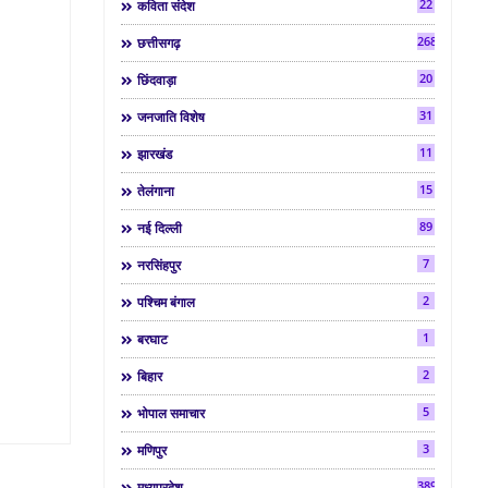
22
कविता संदेश
268
छत्तीसगढ़
20
छिंदवाड़ा
31
जनजाति विशेष
11
झारखंड
15
तेलंगाना
89
नई दिल्ली
7
नरसिंहपुर
2
पश्चिम बंगाल
1
बरघाट
2
बिहार
5
भोपाल समाचार
3
मणिपुर
3892
मध्यप्रदेश