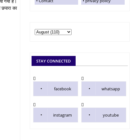
या गया है।
Contact
privacy policy
ी छपारा का
STAY CONNECTED
facebook
whatsapp
instagram
youtube