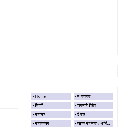
Home
मध्यप्रदेश
सिवनी
जनजाति विशेष
समाचार
ई-पेपर
सम्पादकीय
वार्षिक सदस्यता / आर्थिक सहयोग