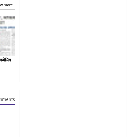
w more
कमेलिंग
mments