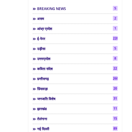
5
BREAKING NEWS
2
असम
1
आंध्र प्रदेश
2286
ई-पेपर
5
उड़ीसा
8
उत्तरप्रदेश
22
कविता संदेश
268
छत्तीसगढ़
20
छिंदवाड़ा
31
जनजाति विशेष
11
झारखंड
15
तेलंगाना
89
नई दिल्ली