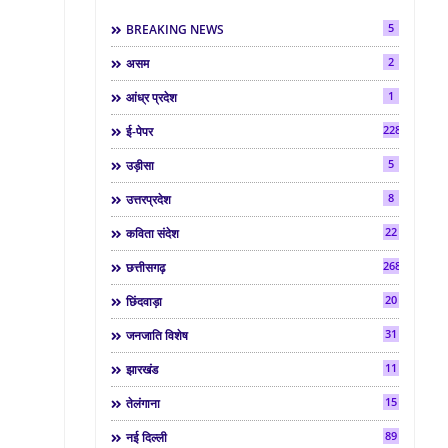
5
BREAKING NEWS
2
असम
1
आंध्र प्रदेश
2286
ई-पेपर
5
उड़ीसा
8
उत्तरप्रदेश
22
कविता संदेश
268
छत्तीसगढ़
20
छिंदवाड़ा
31
जनजाति विशेष
11
झारखंड
15
तेलंगाना
89
नई दिल्ली