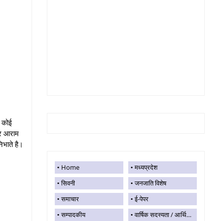
र कोई
ेकर आराम
िभाते है।
Home
मध्यप्रदेश
सिवनी
जनजाति विशेष
समाचार
ई-पेपर
सम्पादकीय
वार्षिक सदस्यता / आर्थिक सहयोग