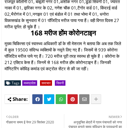
राजपूत कॉलोनी 01, बाबूजी नगर 01,अशोक नगर 01,डूंडा सिवनी 01, ज्यारत
नाका में 01, द्वारिका नगर के 02, गणेश चौक 01,टैगोर वार्ड 01, किंदरई वार्ड
02,भैरोगंज में 01,नगझर 01 एवं बंडोल में 01 तथा भोमा में 01, धनोरा
विकासखंड के सुनवारा में 01 पॉजिटिव मरीज पाया गया हैं। वही विगत दिवस 27
मरीज पूर्णत: हो चुके हैं ।
168 मरीज होंम कोरोनटाइन
मुख्य चिकित्सा एवं स्वास्थ्य अधिकारी डॉ के सी मेशराम ने बताया कि अब तक जिले
में कुल 19500 संदिग्ध व्यक्तियों के नमूने लिए गए हैं। जिसमें से 939 कोरोना
पॉजिटिव मरीज पाये गए हैं। 720 मरीज पूरी तरह स्वस्थ हो चुके हैं । कोरोना के
212 एक्टिव केस हैं। जिनमें से 168 मरीज होंम कोरोनटाइन हैं। जिनकी
मॉनिटरिंग कोविड़ कमांड एवं कट्रोल सेंटर से की जा रहीं।
Tags
मध्यप्रदेश
समाचार
सिवनी
OLDER
NEWER
गोंडवाना समय ई पेपर 29 सितंबर 2020
अनुसूचित क्षेत्रों में ग्राम पंचायतों को नगर
पंचायत बनाते समय संविधान के प्रावधानों का