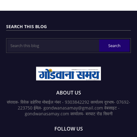
SEARCH THIS BLOG
ABOUT US
संपादक- विवेक डहेरिया मोबाईल नंबर - 9303842292 कार्यालय दूरभाष- 07692-
223750 ईमेल- gondwanasamay@gmail.com वेबसाइट -
gondwanasamay.com कार्यालय- बरघाट रोड सिवनी
FOLLOW US