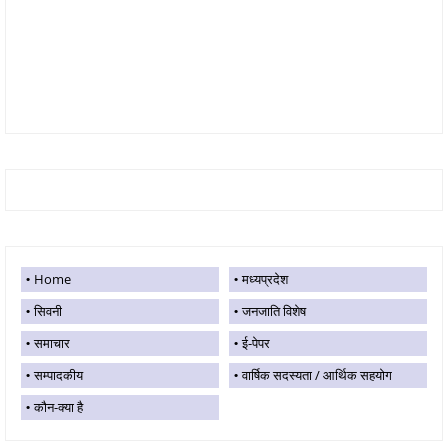
Home
मध्यप्रदेश
सिवनी
जनजाति विशेष
समाचार
ई-पेपर
सम्पादकीय
वार्षिक सदस्यता / आर्थिक सहयोग
कौन-क्या है