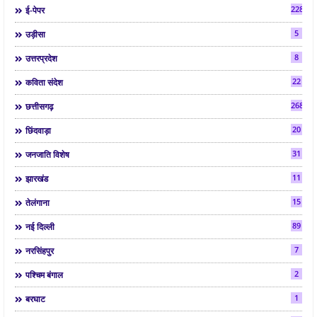
2286
ई-पेपर
5
उड़ीसा
8
उत्तरप्रदेश
22
कविता संदेश
268
छत्तीसगढ़
20
छिंदवाड़ा
31
जनजाति विशेष
11
झारखंड
15
तेलंगाना
89
नई दिल्ली
7
नरसिंहपुर
2
पश्चिम बंगाल
1
बरघाट