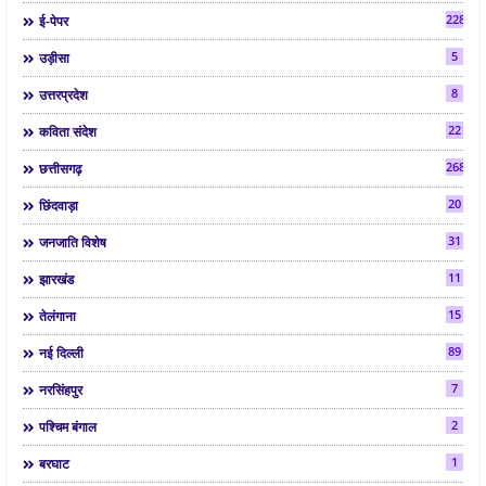
2287
ई-पेपर
5
उड़ीसा
8
उत्तरप्रदेश
22
कविता संदेश
268
छत्तीसगढ़
20
छिंदवाड़ा
31
जनजाति विशेष
11
झारखंड
15
तेलंगाना
89
नई दिल्ली
7
नरसिंहपुर
2
पश्चिम बंगाल
1
बरघाट