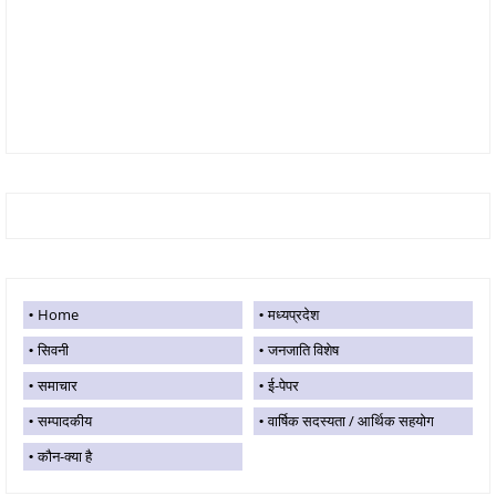
Home
मध्यप्रदेश
सिवनी
जनजाति विशेष
समाचार
ई-पेपर
सम्पादकीय
वार्षिक सदस्यता / आर्थिक सहयोग
कौन-क्या है