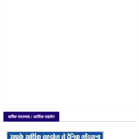
वार्षिक सदस्यता / आर्थिक सहयोग