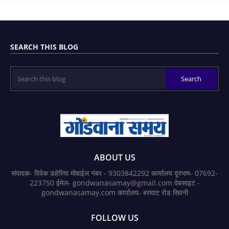
SEARCH THIS BLOG
ABOUT US
संपादक- विवेक डहेरिया मोबाईल नंबर - 9303842292 कार्यालय दूरभाष- 07692-
223750 ईमेल- gondwanasamay@gmail.com वेबसाइट -
gondwanasamay.com कार्यालय- बरघाट रोड सिवनी
FOLLOW US