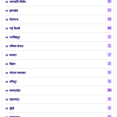
31
जनजाति विशेष
11
झारखंड
15
तेलंगाना
89
नई दिल्ली
7
नरसिंहपुर
2
पश्चिम बंगाल
1
बरघाट
2
बिहार
5
भोपाल समाचार
3
मणिपुर
3892
मध्यप्रदेश
8
महाराष्ट्र
2
मुंबई
11