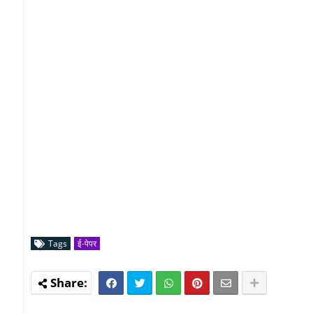
Tags
ई-पेपर