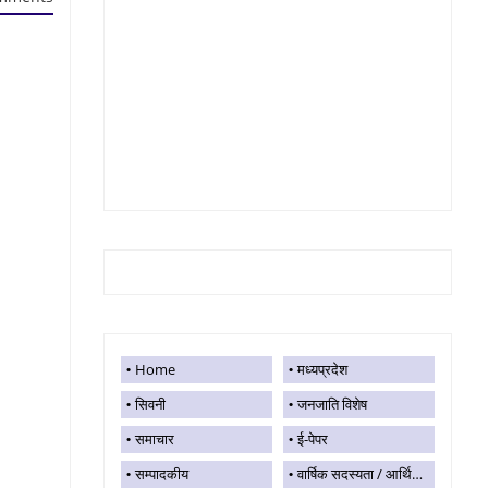
Home
मध्यप्रदेश
सिवनी
जनजाति विशेष
समाचार
ई-पेपर
सम्पादकीय
वार्षिक सदस्यता / आर्थिक सहयोग