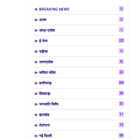
5
BREAKING NEWS
2
असम
1
आंध्र प्रदेश
2286
ई-पेपर
5
उड़ीसा
8
उत्तरप्रदेश
22
कविता संदेश
268
छत्तीसगढ़
20
छिंदवाड़ा
31
जनजाति विशेष
11
झारखंड
15
तेलंगाना
89
नई दिल्ली