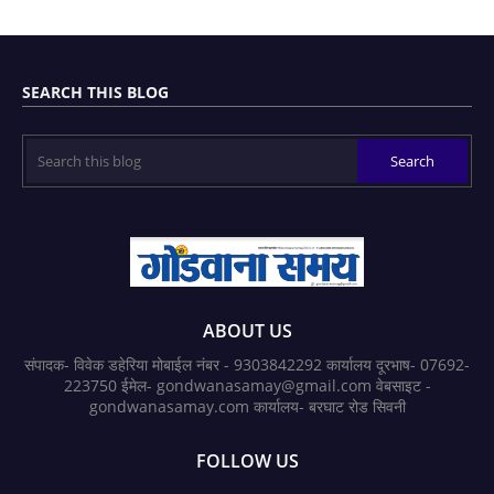
SEARCH THIS BLOG
ABOUT US
संपादक- विवेक डहेरिया मोबाईल नंबर - 9303842292 कार्यालय दूरभाष- 07692-
223750 ईमेल- gondwanasamay@gmail.com वेबसाइट -
gondwanasamay.com कार्यालय- बरघाट रोड सिवनी
FOLLOW US