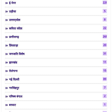
2286
ई-पेपर
5
उड़ीसा
8
उत्तरप्रदेश
22
कविता संदेश
268
छत्तीसगढ़
20
छिंदवाड़ा
31
जनजाति विशेष
11
झारखंड
15
तेलंगाना
89
नई दिल्ली
7
नरसिंहपुर
2
पश्चिम बंगाल
1
बरघाट