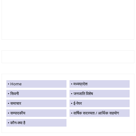
Home
मध्यप्रदेश
सिवनी
जनजाति विशेष
समाचार
ई-पेपर
सम्पादकीय
वार्षिक सदस्यता / आर्थिक सहयोग
कौन-क्या है