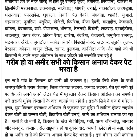
माचागोरा डेम से नहर चौरई से होते हुए रामगढ़ कुंडा, उमरिया, लिंगपानी, खेरिटी से
झिलमिली मरकावाडा, शकरवाड़ा, सालीवाड़ा, घोगरी, दरवई, नाकाटोला, लहगडुआ,
धसनवाड़ा, फारसबेल, घूगरला, निवारी, पेठ देवरी, जंगवाडा, थावोंरी, मुआरी,
गहरानाला, डुंगरिया, धतुरिया, खेरिटी, पिपरिया, बीजा देवरी, बारहहीरा, केवलारी,
कोंडरा, देवतामऊ, बारी, पीपरढाना, भौंरगढ़, ठेलनदी, दिघोरी, लकवाह, दरबईटोला,
जटलापुर, ऊपर बंजर, औरैया रैयत, ढारिया, बंदरिया, केवलारी, जमुनिया रामगढ़,
भटमतरा, खैरी, जामुनटोला, बकोड़ा सिवनी, पिंडराई बंजर, खटकर, लुड़गी, तुलफ,
बेरढाना, कोडरा, जामुन टोला, सागर, ढुलबजा, दानीमेटा आदि और गावों को भी
किसानों ने अपने नहर आंदोलन के साथ जोड़ने की रणनीति बना रहे है।
गरीब हो या अमीर सभी को किसान अनाज देकर पेट
भरता है
इन सभी गांव के किसान को पानी की जरूरत है। इसके लिये क्षेत्र के सभी
जनप्रतिनिधि ग्राम पंचायत, जिला पंचायत सदस्य, जनपद सदस्य, पंच एवं सभी पूर्व
पदाधिकारी अपने अपने लेटर पेड में प्रस्ताव देकर किसान आंदोलन का समर्थन
करें इसकी मुहिम किसानों के द्वारा चलाई जा रही है। इसके लिये वे गांव में महिला-
पुरुष, युवा किसान हस्ताक्षर अभियान से जुड़कर इस मुहिम में शामिल होकर सहयोग
देकर खेती को उन्नत खेती, विकसित खेती बनाएं, जाने का अभियान चलाया जा रहा
है। पानी है तो बानी है, किसान के खेत से चिड़िया, पक्षी, अन्य जीव-जंतु, जानवर
और मजदूर, किसान, सेठ साहूकार हो या दुकानदार, व्यापारी छोटा हो या बड़ा, गरीब
हो या अमीर सभी को किसान अनाज देकर पेट भरता है। इस दौरान सभी कोरोना