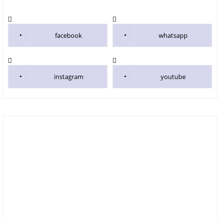
facebook
whatsapp
instagram
youtube