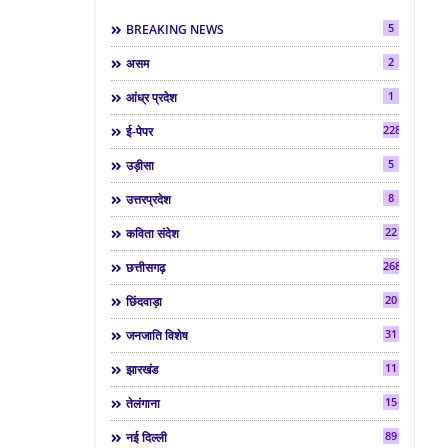
5
BREAKING NEWS
2
असम
1
आंध्र प्रदेश
2286
ई-पेपर
5
उड़ीसा
8
उत्तरप्रदेश
22
कविता संदेश
268
छत्तीसगढ़
20
छिंदवाड़ा
31
जनजाति विशेष
11
झारखंड
15
तेलंगाना
89
नई दिल्ली