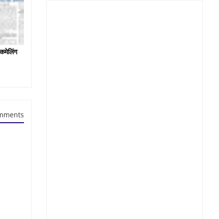
कमेलिंग
mments