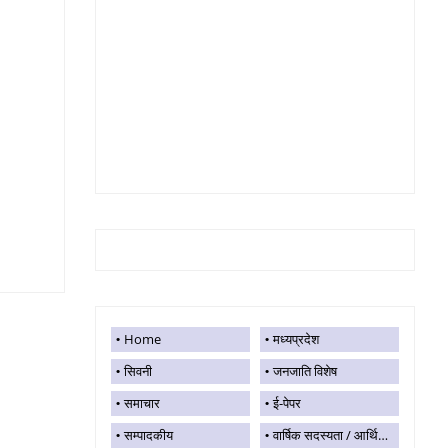
Home
मध्यप्रदेश
सिवनी
जनजाति विशेष
समाचार
ई-पेपर
सम्पादकीय
वार्षिक सदस्यता / आर्थिक सहयोग