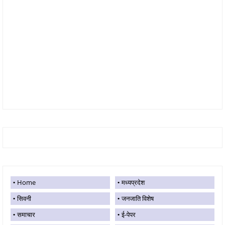
Home
मध्यप्रदेश
सिवनी
जनजाति विशेष
समाचार
ई-पेपर