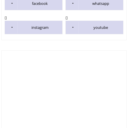
facebook
whatsapp
instagram
youtube