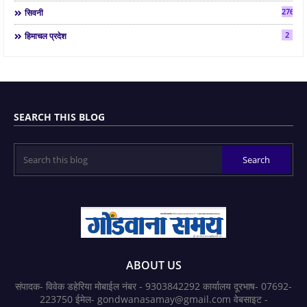
2763
सिवनी
2
हिमाचल प्रदेश
SEARCH THIS BLOG
ABOUT US
संपादक- विवेक डहेरिया मोबाईल नंबर - 9303842292 कार्यालय दूरभाष- 07692-
223750 ईमेल- gondwanasamay@gmail.com वेबसाइट -