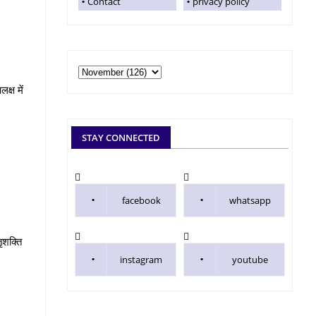
Contact
privacy policy
क्ष में
STAY CONNECTED
facebook
whatsapp
ृशक्ति
instagram
youtube