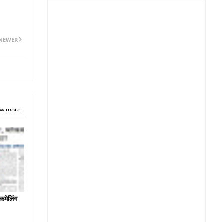
NEWER
w more
कमेलिंग