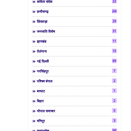
22
कविता संदेश
268
छत्तीसगढ़
20
छिंदवाड़ा
31
जनजाति विशेष
11
झारखंड
15
तेलंगाना
89
नई दिल्ली
7
नरसिंहपुर
2
पश्चिम बंगाल
1
बरघाट
2
बिहार
5
भोपाल समाचार
3
मणिपुर
3892
मध्यप्रदेश