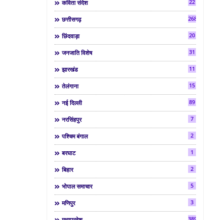
22
कविता संदेश
268
छत्तीसगढ़
20
छिंदवाड़ा
31
जनजाति विशेष
11
झारखंड
15
तेलंगाना
89
नई दिल्ली
7
नरसिंहपुर
2
पश्चिम बंगाल
1
बरघाट
2
बिहार
5
भोपाल समाचार
3
मणिपुर
3892
मध्यप्रदेश