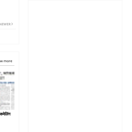
NEWER
w more
कमेलिंग