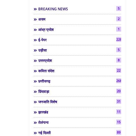
5
BREAKING NEWS
2
असम
1
आंध्र प्रदेश
2286
ई-पेपर
5
उड़ीसा
8
उत्तरप्रदेश
22
कविता संदेश
268
छत्तीसगढ़
20
छिंदवाड़ा
31
जनजाति विशेष
11
झारखंड
15
तेलंगाना
89
नई दिल्ली