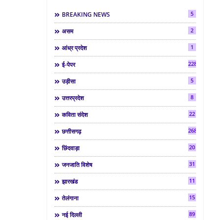
5
BREAKING NEWS
2
असम
1
आंध्र प्रदेश
2286
ई-पेपर
5
उड़ीसा
8
उत्तरप्रदेश
22
कविता संदेश
268
छत्तीसगढ़
20
छिंदवाड़ा
31
जनजाति विशेष
11
झारखंड
15
तेलंगाना
89
नई दिल्ली