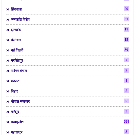
20
छिंदवाड़ा
31
जनजाति विशेष
11
झारखंड
15
तेलंगाना
89
नई दिल्ली
7
नरसिंहपुर
2
पश्चिम बंगाल
1
बरघाट
2
बिहार
5
भोपाल समाचार
3
मणिपुर
3892
मध्यप्रदेश
8
महाराष्ट्र