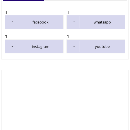
facebook
whatsapp
instagram
youtube