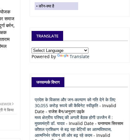
कौन-क्या है
 संयोजक
र पर समाज
्गा बर्मन,
क्षक
TRANSLATE
हताराम
कोमल
Powered by
Translate
जनसम्पर्क विभाग
प्रदेश के विकास और जन-कल्याण को गति देने के लिए
NEWER
30,055 करोड़ रूपये की कैबिनेट स्वीकृति
- Invalid
री ने किया
Date
- राजेश बैन/अनुराग उइके
मध्य क्षेत्रीय परिषद् की अगली बैठक होगी उज्जैन में :
मुख्यमंत्री डॉ. यादव
- Invalid Date
- घनश्याम सिरसाम
कौशल प्रशिक्षण से बढ़ रहा बेटियों का आत्मविश्वास,
आत्मनिर्भर जीवन की ओर बढ़ रहे कदम
- Invalid