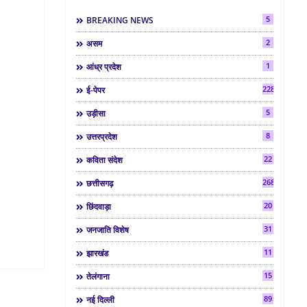
5
BREAKING NEWS
2
असम
1
आंध्र प्रदेश
2286
ई-पेपर
5
उड़ीसा
8
उत्तरप्रदेश
22
कविता संदेश
268
छत्तीसगढ़
20
छिंदवाड़ा
31
जनजाति विशेष
11
झारखंड
15
तेलंगाना
89
नई दिल्ली