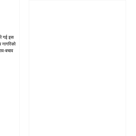
 की गई इस
य नागरिको
लाव-बचाव