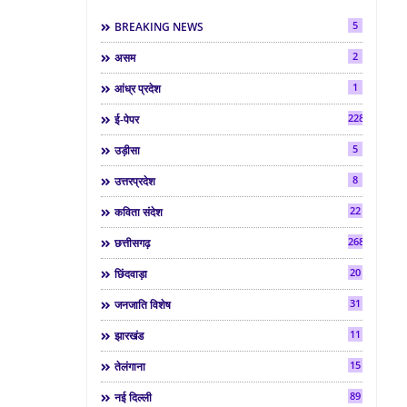
5
BREAKING NEWS
2
असम
1
आंध्र प्रदेश
2286
ई-पेपर
5
उड़ीसा
8
उत्तरप्रदेश
22
कविता संदेश
268
छत्तीसगढ़
20
छिंदवाड़ा
31
जनजाति विशेष
11
झारखंड
15
तेलंगाना
89
नई दिल्ली