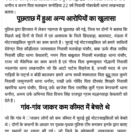
धनौरा व करण पिता मलखान सनोडिया 22 वर्ष निवासी गोबरबेली थाना लखनवाड़ा
बताया।
पूछताछ में हुआ अन्य आरोपियों का खुलासा
पुलिस द्वारा हिरासत में लेकर गहनता से पूछताछ की गई, जिस पर दोनों ने बताया कि
पिछले कई दिनों से जिले में एवं आसपास के जिले छिंदवाड़ा, बालाघाट, मंडला में
मोटरसाइकिल चुराने का काम करते है। चुराई गई मोटरसाइकिल को हमारे साथियों
देवेन्द्र पिता कौड़ीलाल जायसवाल निवासी मलखेड़ा घंसौर, बाबा ऊर्फ शैख जाविद
निवासी छींदा थाना केवलारी, नयन पिता बाबूलाल निवासी मलखेड़ा थाना घंसौर,
राजा जो मैकेनिक का काम करते है एवं गौरव पिता कृष्णकुमार गोल्हानी निवासी
नवलगांव थाना लखनादौन जो कि आटो पार्टस विक्रेता है, उनकी मदद से उन
गाड़िय़ों के पार्ट्स व बॉडी बदलकर हमारे अन्य साथी श्यामलाल पिता बुद्धू लाल कुमरे
निवासी जामुनपानी थाना धनौरा, राखी उर्फ गोविंद पिता दीपचंद शिवहरे निवासी
खमरिया थाना घंसौर, विज्जू उर्फ ब्रजेश पिता रामसिंह कुर्ते ग्राम बेगरवानी थाना
धनौरा, अभय उर्फ अभिनव पिता विजय सिंह राजपूत ग्राम माल्हनवाड़ा केवलारी को
देते है।
गांव-गांव जाकर कम कीमत में बेचते थे
जो कि गांव मे ंजाकर लोगों को कम कीमत में चुराई हुई मोटरसाइकिलों को बेचते
थे। दोनों के कथनों के आधार पर पृथक-पृथक पुलिस टीम बनाकर इनके द्वारा बताए
गए स्थानों पर रवाना की गई। जो जिले के कोतवाली, लखनवाड़ा, छपारा,