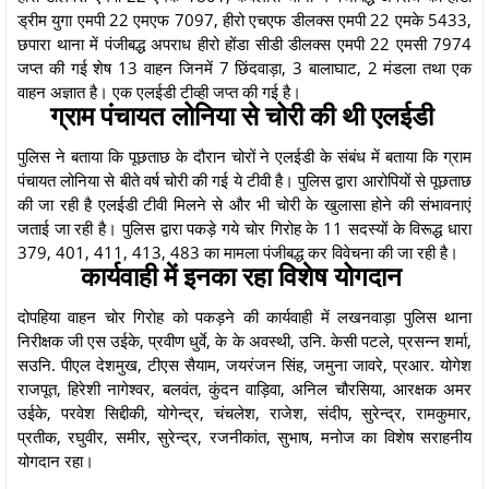
ड्रीम युगा एमपी 22 एमएफ 7097, हीरो एचएफ डीलक्स एमपी 22 एमके 5433,
छपारा थाना में पंजीबद्ध अपराध हीरो होंडा सीडी डीलक्स एमपी 22 एमसी 7974
जप्त की गई शेष 13 वाहन जिनमें 7 छिंदवाड़ा, 3 बालाघाट, 2 मंडला तथा एक
वाहन अज्ञात है। एक एलईडी टीव्ही जप्त की गई है।
ग्राम पंचायत लोनिया से चोरी की थी एलईडी
पुलिस ने बताया कि पूछताछ के दौरान चोरों ने एलईडी के संबंध में बताया कि ग्राम
पंचायत लोनिया से बीते वर्ष चोरी की गई ये टीवी है। पुलिस द्वारा आरोपियों से पूछताछ
की जा रही है एलईडी टीवी मिलने से और भी चोरी के खुलासा होने की संभावनाएं
जताई जा रही है। पुलिस द्वारा पकड़े गये चोर गिरोह के 11 सदस्यों के विरूद्ध धारा
379, 401, 411, 413, 483 का मामला पंजीबद्ध कर विवेचना की जा रही है।
कार्यवाही में इनका रहा विशेष योगदान
दोपहिया वाहन चोर गिरोह को पकड़ने की कार्यवाही में लखनवाड़ा पुलिस थाना
निरीक्षक जी एस उईके, प्रवीण धुर्वे, के के अवस्थी, उनि. केसी पटले, प्रसन्न शर्मा,
सउनि. पीएल देशमुख, टीएस सैयाम, जयरंजन सिंह, जमुना जावरे, प्रआर. योगेश
राजपूत, हिरेशी नागेश्वर, बलवंत, कुंदन वाड़िवा, अनिल चौरसिया, आरक्षक अमर
उईके, परवेश सिद्दीकी, योगेन्द्र, चंचलेश, राजेश, संदीप, सुरेन्द्र, रामकुमार,
प्रतीक, रघुवीर, समीर, सुरेन्द्र, रजनीकांत, सुभाष, मनोज का विशेष सराहनीय
योगदान रहा।