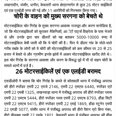
लखनादौन, घंसौर, धनौरा, केवलारी थाना क्षेत्रान्तर्गत से कुल 26 मोटर साईकिलें
एवं एक एलईडी जप्त की गई और 11 आरोपियों को गिरफ्तार किया गया।
चोरी के वाहन को मुख्य सरगना को बेचते थे
मोटरसाईकिल चोर गिरोह के मुख्य सरगना आकाश राजपूत और करण सनोडिया है,
जो कि मोटरसाइकिलों को चुराकर मैकेनिकों, आॅटों पार्ट्स विक्रेता के पास भेजते
थे और उनके द्वारा चार डीलरों को यह बताकर 5000-10000 रुपए में
मोटरसाईकिल बेची जाती थी कि ये चोरी की है। फिर ये डीलर गांव के भोले-भाले
गरीब तबके के लोगों को ये चोरी की मोटरसाईकिलों को कम कीमत पर 20 से 25
हजार में बेचते थे और ग्रामीण इनके झांसें में आकर मोटरसाईकिल खरीद लेते थे।
इस चोर गिरोह के सरगना आकाश और करण के विरूद्ध पूर्व में भी दो वाहन चोरी के
मामले थानों में दर्ज है।
26 मोटरसाईकिलें एवं एक एलईडी बरामद
एसडीओपी ने बताया कि चोर गिरोह के कब्जे से कोतवाली थाना में पंजीबद्ध अपराध
की हीरो स्प्लेंडर एमपी 22 एमजे 2146, एमपी 22 एमएफ 6440, स्प्लेंडर प्रो
एमपी 22 एमबी 1325, लखनवाड़ा थाना में पंजीबद्ध अपराध की हीरो स्प्लेंडर प्लास
एमपी 22 एमएच 5444, हीरो स्प्लेंडर प्लस एमपी 22 एमएच 8793, हौंडा सिटी
एमपी 22 एमएच 9415, हीरो स्प्लेंडर एमपी 22 एमई 1869, होंडा स्टुनेर एमपी
22 एमडी 5077, घंसौर थाना में पंजीबद्ध अपराध की हीरो पैशन प्रो बिना नंबर,
हीरो डीलक्स एमपी 22 एमके 1801, केवलारी थाना में पंजीबद्ध अपराध की हौंडा