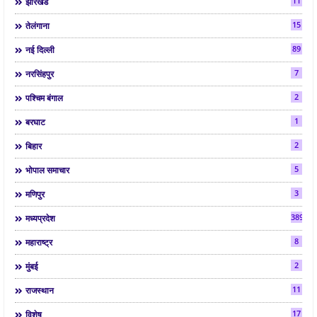
11
झारखंड
15
तेलंगाना
89
नई दिल्ली
7
नरसिंहपुर
2
पश्चिम बंगाल
1
बरघाट
2
बिहार
5
भोपाल समाचार
3
मणिपुर
3892
मध्यप्रदेश
8
महाराष्ट्र
2
मुंबई
11
राजस्थान
17
विशेष