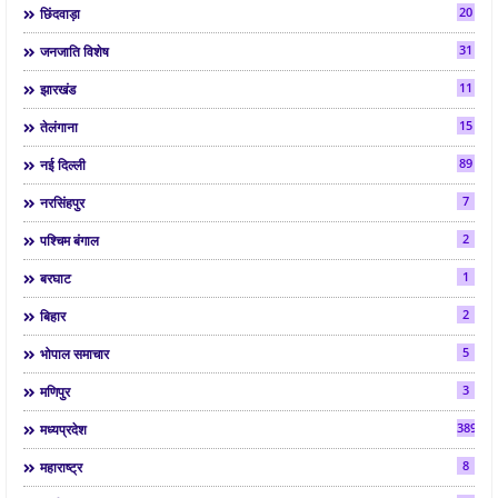
20
छिंदवाड़ा
31
जनजाति विशेष
11
झारखंड
15
तेलंगाना
89
नई दिल्ली
7
नरसिंहपुर
2
पश्चिम बंगाल
1
बरघाट
2
बिहार
5
भोपाल समाचार
3
मणिपुर
3892
मध्यप्रदेश
8
महाराष्ट्र