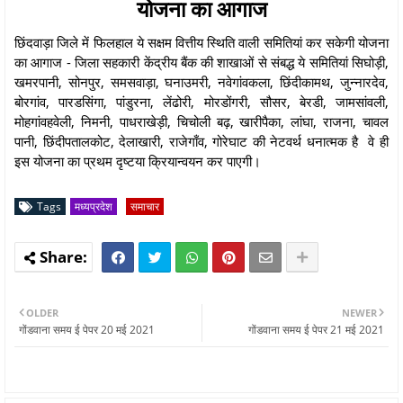
योजना का आगाज
छिंदवाड़ा जिले में फिलहाल ये सक्षम वित्तीय स्थिति वाली समितियां कर सकेगी योजना
का आगाज - जिला सहकारी केंद्रीय बैंक की शाखाओं से संबद्ध ये समितियां सिघोड़ी,
खमरपानी, सोनपुर, समसवाड़ा, घनाउमरी, नवेगांवकला, छिंदीकामथ, जुन्नारदेव,
बोरगांव, पारडसिंगा, पांडुरना, लेंढोरी, मोरडोंगरी, सौसर, बेरडी, जामसांवली,
मोहगांवहवेली, निमनी, पाधराखेड़ी, चिचोली बढ़, खारीपैका, लांघा, राजना, चावल
पानी, छिंदीपतालकोट, देलाखारी, राजेगाँव, गोरेघाट की नेटवर्थ धनात्मक है वे ही
इस योजना का प्रथम दृष्टया क्रियान्वयन कर पाएगी।
Tags
मध्यप्रदेश
समाचार
OLDER
NEWER
गोंडवाना समय ई पेपर 20 मई 2021
गोंडवाना समय ई पेपर 21 मई 2021