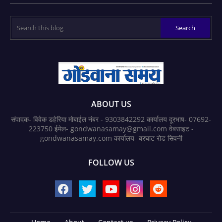
ABOUT US
संपादक- विवेक डहेरिया मोबाईल नंबर - 9303842292 कार्यालय दूरभाष- 07692-
223750 ईमेल- gondwanasamay@gmail.com वेबसाइट -
gondwanasamay.com कार्यालय- बरघाट रोड सिवनी
FOLLOW US