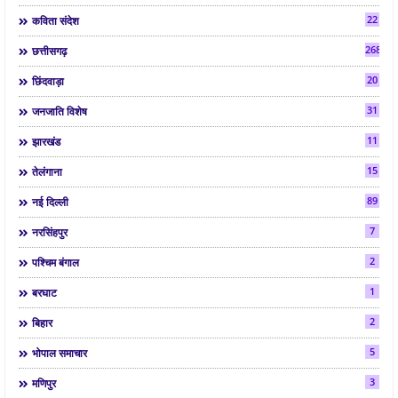
22
कविता संदेश
268
छत्तीसगढ़
20
छिंदवाड़ा
31
जनजाति विशेष
11
झारखंड
15
तेलंगाना
89
नई दिल्ली
7
नरसिंहपुर
2
पश्चिम बंगाल
1
बरघाट
2
बिहार
5
भोपाल समाचार
3
मणिपुर