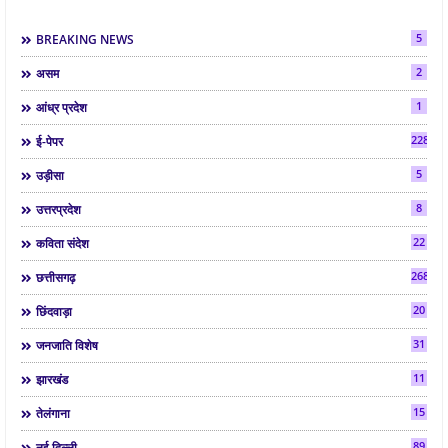
5
BREAKING NEWS
2
असम
1
आंध्र प्रदेश
2286
ई-पेपर
5
उड़ीसा
8
उत्तरप्रदेश
22
कविता संदेश
268
छत्तीसगढ़
20
छिंदवाड़ा
31
जनजाति विशेष
11
झारखंड
15
तेलंगाना
89
नई दिल्ली