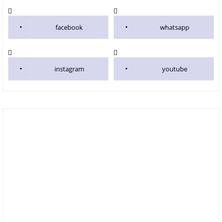
facebook
whatsapp
instagram
youtube