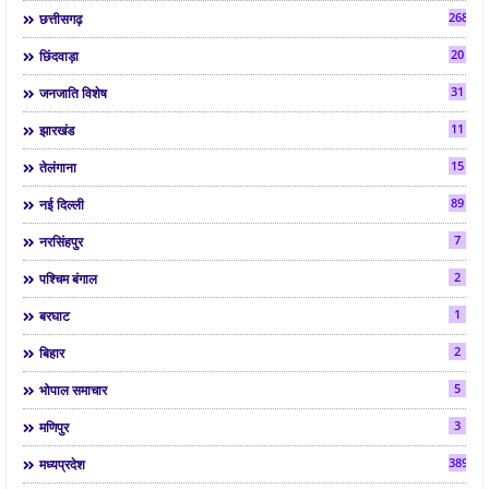
268
छत्तीसगढ़
20
छिंदवाड़ा
31
जनजाति विशेष
11
झारखंड
15
तेलंगाना
89
नई दिल्ली
7
नरसिंहपुर
2
पश्चिम बंगाल
1
बरघाट
2
बिहार
5
भोपाल समाचार
3
मणिपुर
3892
मध्यप्रदेश