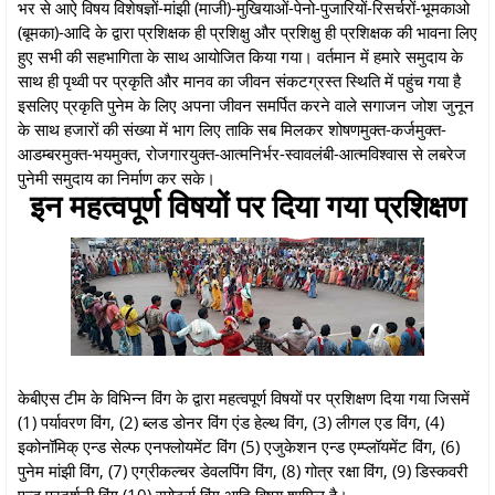
भर से आऐ विषय विशेषज्ञों-मांझी (माजी)-मुखियाओं-पेनो-पुजारियों-रिसर्चरों-भूमकाओ
(बूमका)-आदि के द्वारा प्रशिक्षक ही प्रशिक्षु और प्रशिक्षु ही प्रशिक्षक की भावना लिए
हुए सभी की सहभागिता के साथ आयोजित किया गया। वर्तमान में हमारे समुदाय के
साथ ही पृथ्वी पर प्रकृति और मानव का जीवन संकटग्रस्त स्थिति में पहुंच गया है
इसलिए प्रकृति पुनेम के लिए अपना जीवन समर्पित करने वाले सगाजन जोश जुनून
के साथ हजारों की संख्या में भाग लिए ताकि सब मिलकर शोषणमुक्त-कर्जमुक्त-
आडम्बरमुक्त-भयमुक्त, रोजगारयुक्त-आत्मनिर्भर-स्वावलंबी-आत्मविश्वास से लबरेज
पुनेमी समुदाय का निर्माण कर सके।
इन महत्वपूर्ण विषयों पर दिया गया प्रशिक्षण
केबीएस टीम के विभिन्न विंग के द्वारा महत्वपूर्ण विषयों पर प्रशिक्षण दिया गया जिसमें
(1) पर्यावरण विंग, (2) ब्लड डोनर विंग एंड हेल्थ विंग, (3) लीगल एड विंग, (4)
इकोनॉमिक् एन्ड सेल्फ एनफ्लोयमेंट विंग (5) एजुकेशन एन्ड एम्प्लॉयमेंट विंग, (6)
पुनेम मांझी विंग, (7) एग्रीकल्चर डेवलपिंग विंग, (8) गोत्र रक्षा विंग, (9) डिस्कवरी
एन्ड प्रदर्शनी विंग (10) स्पोर्ट्स विंग आदि विषय शामिल है।