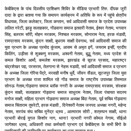
केबीकेएस के पांच दिवसीय प्रशिक्षण शिविर के मीडिया प्रभारी तिरु. दीपक जुरी
दादा के द्वारा बताया गया कि समापन कार्यक्रम में अतिथि के रूप में पहुंचे क्षेत्रीय
विधायक, जिला कलेक्टर, जिला कप्तान, सर्व आदिवासी समाज के प्रदेश उपाध्यक्ष
ललित नरेटी, झाड़ू सलाहकार, गोंडवाना समाज इतवारी नेताम, ईश्वर नेताम, भगवान
सिंह, बलराम सॉरी, मोहन मरकाम, निश्चल मरकाम, सोनाराम नेता, हरक मंडावी,
रामप्रसाद मरकाम, कुंदन साक्षी, बुधराम साक्षी देवनाथ, सर्व आदिवासी समाज की
युवा प्रभाग के अध्यक्ष प्रमोद कुंजाम, आसम से अमृत इगें, जयराम इन्हीं, प्रदीप
किलिंग, उड़ीसा से शुक्कणु मरकाम, अश्वनी नेताम, बुद्धू नेताम, मध्य प्रदेश से
कमल किशोर आर्मो, कमलेश मरकाम, झारखंड से सूरज प्रसाद, महाराष्ट्र
चंद्रशेखर पद्दा, परसराम, तेलगाना से नेहरू मडावी, सर्व आदिवासी समाज व प्रभाग
के अध्यक्ष जिला गोरैया पेंद्रे, मरवाही मनीष धुर्वे, जीवन सैंडल, सूरजपुर जिला युवा
प्रभाग के अध्यक्ष राजा शामिल रहे गोंड समाज के राष्ट्रीय उपाध्यक्ष तिरुमाल
सोनऊ नेताम,गोड़वाना समाज ब्लॉक नगरी के अध्यक्ष रामप्रसाद मरकाम, संरक्षक
कुंदन साक्षी, सलाहकार गोड़वाना समाज साधुराम नेताम, जिला पंचायत सदस्य
मनोज साक्षी, महिला प्रभाग गोड़वाना समाज अध्यक्ष बिंदा नेताम, पूर्व सचिव गोड़वाना
समाज चिंताराम तुमरेटी, हरक मंडावी , दिनेश्वरी नेताम जनपद अध्यक्ष नगरी, महेन्द
नेताम, सरपंच संघ सचिव मुनेंद्र ध्रुव , आत्माराम सोरी , शत्रुघन साक्षी, थाना
प्रभारी बोराई युगल किशोर नाग, थाना1 प्रभारी नगरी कोमल नेगाम, सीईओ
जागेश्वर ध्रुव, अधिकारी तथा कर्मचारी प्रभाग एवं केबीकेएस के सभी बिंगो के
पदाधिकारी की उपस्थिति पर कार्यक्रम का भव्य समापन हुआ।