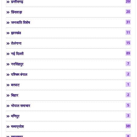
268
छत्तीसगढ़
20
छिंदवाड़ा
31
जनजाति विशेष
11
झारखंड
15
तेलंगाना
89
नई दिल्ली
7
नरसिंहपुर
2
पश्चिम बंगाल
1
बरघाट
2
बिहार
5
भोपाल समाचार
3
मणिपुर
3892
मध्यप्रदेश
8
महाराष्ट्र