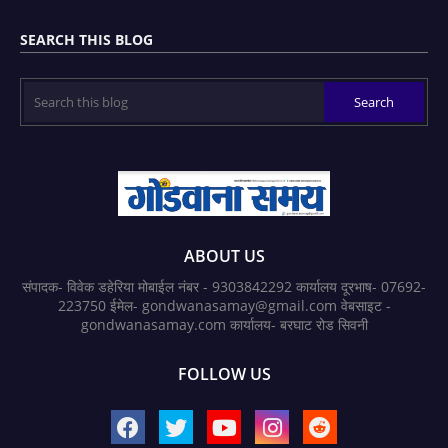
SEARCH THIS BLOG
ABOUT US
संपादक- विवेक डहेरिया मोबाईल नंबर - 9303842292 कार्यालय दूरभाष- 07692-
223750 ईमेल- gondwanasamay@gmail.com वेबसाइट -
gondwanasamay.com कार्यालय- बरघाट रोड सिवनी
FOLLOW US