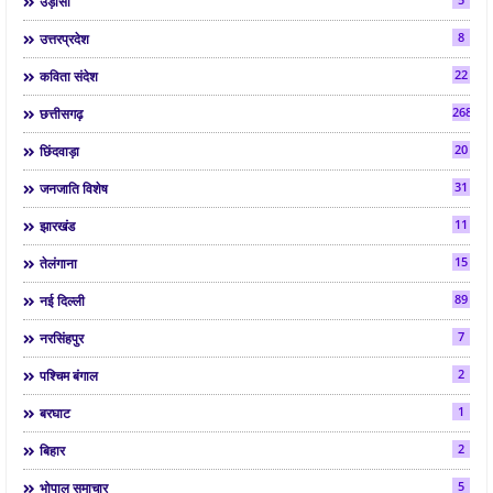
उड़ीसा
8
उत्तरप्रदेश
22
कविता संदेश
268
छत्तीसगढ़
20
छिंदवाड़ा
31
जनजाति विशेष
11
झारखंड
15
तेलंगाना
89
नई दिल्ली
7
नरसिंहपुर
2
पश्चिम बंगाल
1
बरघाट
2
बिहार
5
भोपाल समाचार