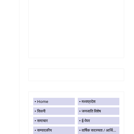
Home
मध्यप्रदेश
सिवनी
जनजाति विशेष
समाचार
ई-पेपर
सम्पादकीय
वार्षिक सदस्यता / आर्थिक सहयोग