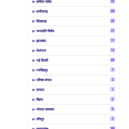
22
कविता संदेश
268
छत्तीसगढ़
20
छिंदवाड़ा
31
जनजाति विशेष
11
झारखंड
15
तेलंगाना
89
नई दिल्ली
7
नरसिंहपुर
2
पश्चिम बंगाल
1
बरघाट
2
बिहार
5
भोपाल समाचार
3
मणिपुर
3892
मध्यप्रदेश