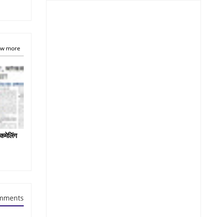
w more
कमेलिंग
mments