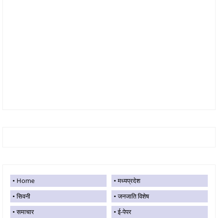
Home
मध्यप्रदेश
सिवनी
जनजाति विशेष
समाचार
ई-पेपर