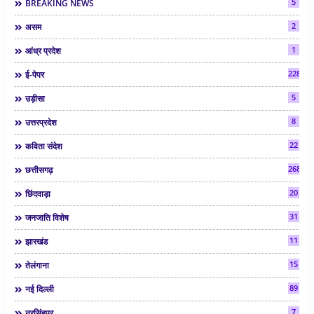
5
BREAKING NEWS
2
असम
1
आंध्र प्रदेश
2286
ई-पेपर
5
उड़ीसा
8
उत्तरप्रदेश
22
कविता संदेश
268
छत्तीसगढ़
20
छिंदवाड़ा
31
जनजाति विशेष
11
झारखंड
15
तेलंगाना
89
नई दिल्ली
7
नरसिंहपुर