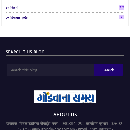
2763
सिवनी
2
हिमाचल प्रदेश
SEARCH THIS BLOG
ABOUT US
संपादक- विवेक डहेरिया मोबाईल नंबर - 9303842292 कार्यालय दूरभाष- 07692-
223750 ईमेल- gondwanasamay@gmail.com वेबसाइट -