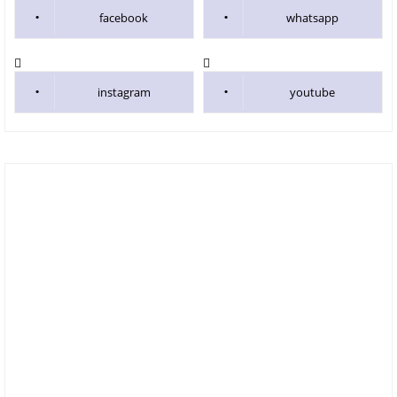
facebook
whatsapp
instagram
youtube